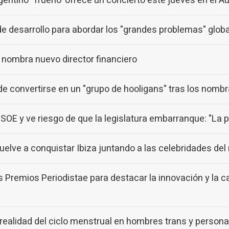
gentino 'Trueno' ofrece un concierto este jueves en el Au
e desarrollo para abordar los "grandes problemas" glob
ombra nuevo director financiero
de convertirse en un "grupo de hooligans" tras los nom
OE y ve riesgo de que la legislatura embarranque: "La p
ve a conquistar Ibiza juntando a las celebridades de
remios Periodistae para destacar la innovación y la c
alidad del ciclo menstrual en hombres trans y persona