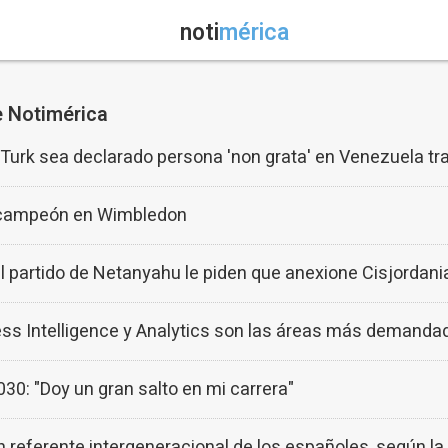
noti
mérica
e Notimérica
Turk sea declarado persona 'non grata' en Venezuela tr
o campeón en Wimbledon
l partido de Netanyahu le piden que anexione Cisjordani
ss Intelligence y Analytics son las áreas más demandad
030: "Doy un gran salto en mi carrera"
 referente intergeneracional de los españoles, según la