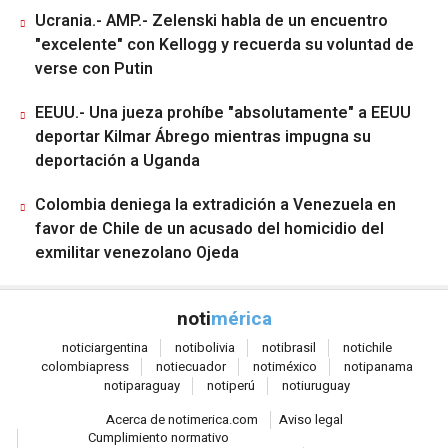
Ucrania.- AMP.- Zelenski habla de un encuentro
"excelente" con Kellogg y recuerda su voluntad de
verse con Putin
EEUU.- Una jueza prohíbe "absolutamente" a EEUU
deportar Kilmar Ábrego mientras impugna su
deportación a Uganda
Colombia deniega la extradición a Venezuela en
favor de Chile de un acusado del homicidio del
exmilitar venezolano Ojeda
noti
mérica
notici
argentina
noti
bolivia
noti
brasil
noti
chile
colombia
press
noti
ecuador
noti
méxico
noti
panama
noti
paraguay
noti
perú
noti
uruguay
Acerca de notimerica.com
Aviso legal
Cumplimiento normativo