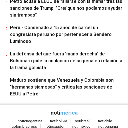
Petro acusa a EEUU de "aliarse con la mafia" tras las
sanciones de Trump: "Creí que nos podíamos ayudar
sin trampas"
Perú.- Condenado a 15 años de cárcel un
congresista peruano por pertenecer a Sendero
Luminoso
La defensa del que fuera 'mano derecha' de
Bolsonaro pide la anulación de su pena en relación a
la trama golpista
Maduro sostiene que Venezuela y Colombia son
"hermanas siamesas" y critica las sanciones de
EEUU a Petro
noti
mérica
notici
argentina
noti
bolivia
noti
brasil
noti
chile
colombia
press
noti
ecuador
noti
méxico
noti
panama