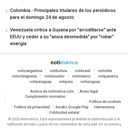
Colombia.- Principales titulares de los periódicos
para el domingo 24 de agosto
Venezuela critica a Guyana por "arrodillarse" ante
EEUU y ceder a su "ansia desmedida" por "robar"
energía
noti
mérica
notici
argentina
noti
bolivia
noti
brasil
noti
chile
colombia
press
noti
ecuador
noti
méxico
noti
panama
noti
paraguay
noti
perú
noti
uruguay
Acerca de notimerica.com
Aviso legal
Cumplimiento normativo
Política de cookies
Política de privacidad
Kiosko Google Play
Hemeroteca
Publicidad estatal
© 2026 Notimérica.
Está expresamente prohibida la redistribución y la
redifusión de todo o parte de los contenidos de esta web sin su previo y