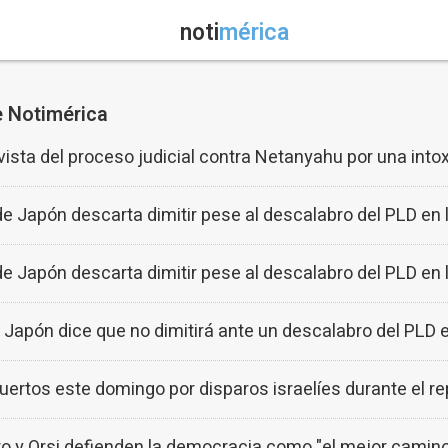
noti
mérica
e Notimérica
vista del proceso judicial contra Netanyahu por una into
de Japón descarta dimitir pese al descalabro del PLD en
de Japón descarta dimitir pese al descalabro del PLD en
e Japón dice que no dimitirá ante un descalabro del PLD 
ertos este domingo por disparos israelíes durante el r
ro y Orsi defienden la democracia como "el mejor camino