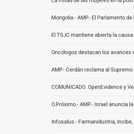
La mitad de las mujeres en la pos
Mongolia.- AMP.- El Parlamento de 
El TSJC mantiene abierta la causa 
Oncólogos destacan los avances e
AMP.- Cerdán reclama al Supremo que
COMUNICADO: OpenEvidence y Veev
O.Próximo.- AMP.- Israel anuncia l
Infosalus.- Farmanidustria, Incibe