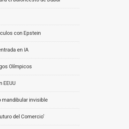
nculos con Epstein
ntrada en IA
gos Olímpicos
on EEUU
mandibular invisible
Futuro del Comercio'