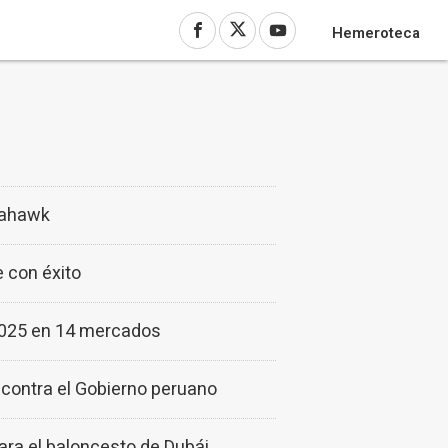
Hemeroteca
omahawk
 con éxito
 2025 en 14 mercados
 contra el Gobierno peruano
ra el baloncesto de Dubái