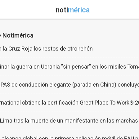
noti
mérica
e Notimérica
la Cruz Roja los restos de otro rehén
inar la guerra en Ucrania "sin pensar" en los misiles T
EPAS de conducción elegante (parada en China) concluye
ational obtiene la certificación Great Place To Work®
e Lima tras la muerte de un manifestante en las marchas
cance global con la primera aplicación móvil de EAU pa