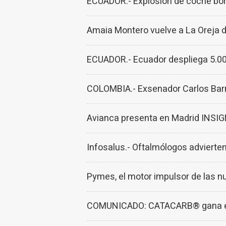
ECUADOR.- Explosión de coche bom
Amaia Montero vuelve a La Oreja 
ECUADOR.- Ecuador despliega 5.000
COLOMBIA.- Exsenador Carlos Barri
Avianca presenta en Madrid INSIG
Infosalus.- Oftalmólogos advierten
Pymes, el motor impulsor de las n
COMUNICADO: CATACARB® gana el 