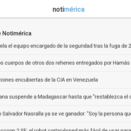
noti
mérica
e Notimérica
a el equipo encargado de la seguridad tras la fuga de 2
 los cuerpos de otros dos rehenes entregados por Hamás 
ciones encubiertas de la CIA en Venezuela
cana suspende a Madagascar hasta que "restablezca el o
 Salvador Nasralla ya se ve ganador: "Soy la persona qu
on 2 SE: el robot cortacésped más fácil de usar para