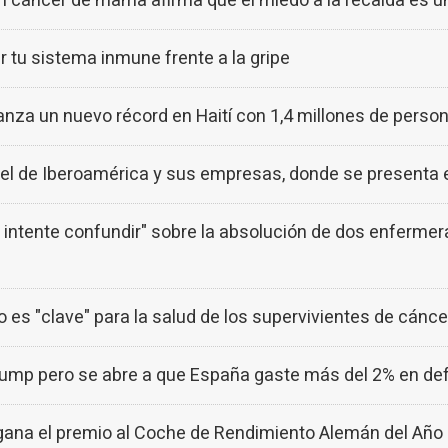
on cáncer de mama afirma que el miedo a la recaída es
 tu sistema inmune frente a la gripe
canza un nuevo récord en Haití con 1,4 millones de pers
el de Iberoamérica y sus empresas, donde se presenta e
 intente confundir" sobre la absolución de dos enfermer
zo es "clave" para la salud de los supervivientes de cáncer
rump pero se abre a que España gaste más del 2% en def
ana el premio al Coche de Rendimiento Alemán del Año