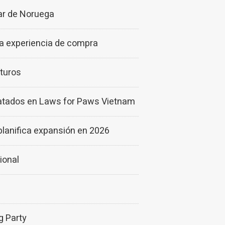
ar de Noruega
la experiencia de compra
aturos
catados en Laws for Paws Vietnam
planifica expansión en 2026
ional
g Party