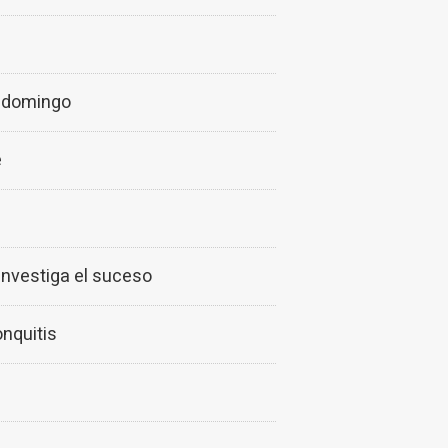
l domingo
e
investiga el suceso
onquitis