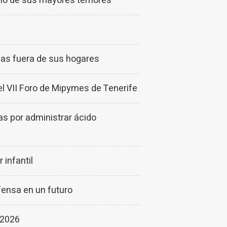
 uno de sus mayores temores
onas fuera de sus hogares
l VII Foro de Mipymes de Tenerife
as por administrar ácido
 infantil
ensa en un futuro
 2026