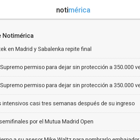
noti
mérica
e Notimérica
ek en Madrid y Sabalenka repite final
l Supremo permiso para dejar sin protección a 350.000 
l Supremo permiso para dejar sin protección a 350.000 
os intensivos casi tres semanas después de su ingreso
semifinales por el Mutua Madrid Open
bierno a su asesor Mike Waltz para nombrarlo embajador