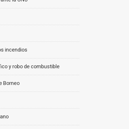
los incendios
fico y robo de combustible
de Borneo
bano