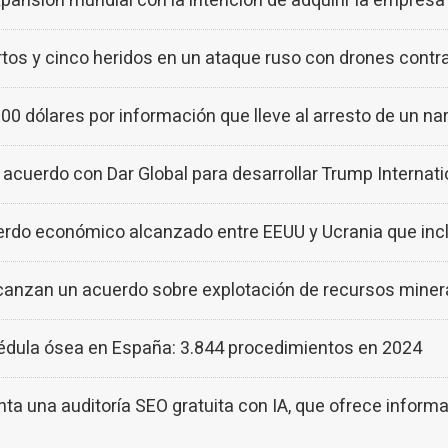
nsión mundial con la intención de adquirir la empresa 
tos y cinco heridos en un ataque ruso con drones contr
 dólares por información que lleve al arresto de un na
cuerdo con Dar Global para desarrollar Trump Internatio
erdo económico alcanzado entre EEUU y Ucrania que incl
lcanzan un acuerdo sobre explotación de recursos miner
édula ósea en España: 3.844 procedimientos en 2024
una auditoría SEO gratuita con IA, que ofrece informac