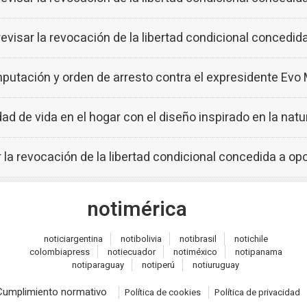
revisar la revocación de la libertad condicional concedid
imputación y orden de arresto contra el expresidente Evo
 de vida en el hogar con el diseño inspirado en la natu
r la revocación de la libertad condicional concedida a op
noti
mérica
notici
argentina
noti
bolivia
noti
brasil
noti
chile
colombia
press
noti
ecuador
noti
méxico
noti
panama
noti
paraguay
noti
perú
noti
uruguay
Cumplimiento normativo
Política de cookies
Política de privacidad