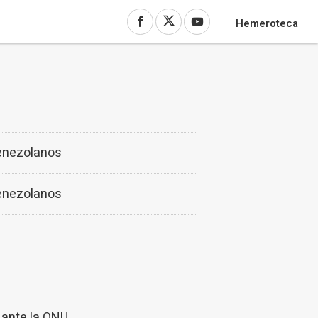
Hemeroteca
venezolanos
venezolanos
 ante la ONU