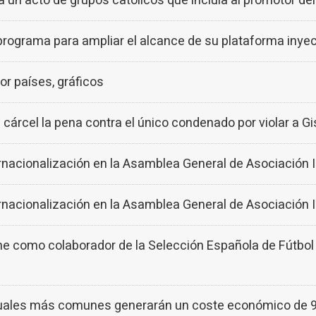
 un acto de grupos católicos que incluía al promotor del
ograma para ampliar el alcance de su plataforma inyec
r países, gráficos
cárcel la pena contra el único condenado por violar a Gis
ternacionalización en la Asamblea General de Asociació
ternacionalización en la Asamblea General de Asociació
como colaborador de la Selección Española de Fútbol e
uales más comunes generarán un coste económico de 99