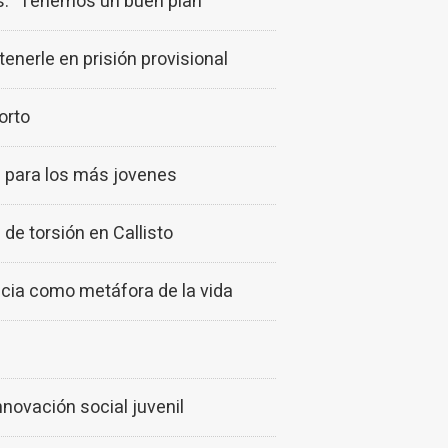
tos: "Tenemos un buen plan"
enerle en prisión provisional
orto
s para los más jovenes
de torsión en Callisto
cia como metáfora de la vida
novación social juvenil