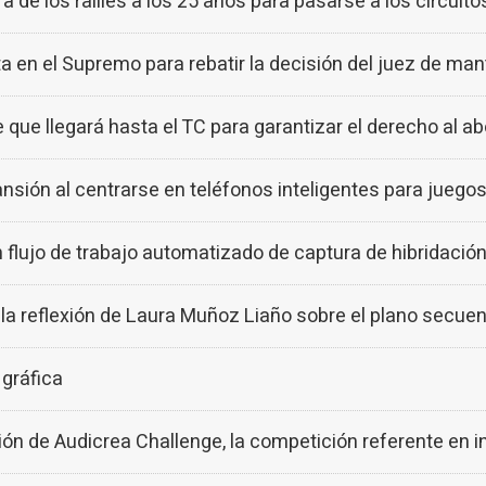
ra de los rallies a los 25 años para pasarse a los circui
a en el Supremo para rebatir la decisión del juez de mant
que llegará hasta el TC para garantizar el derecho al ab
ión al centrarse en teléfonos inteligentes para juego
lujo de trabajo automatizado de captura de hibridación 
a reflexión de Laura Muñoz Liaño sobre el plano secuen
 gráfica
n de Audicrea Challenge, la competición referente en in