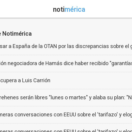
noti
mérica
e Notimérica
ar a España de la OTAN por las discrepancias sobre el
ción negociadora de Hamás dice haber recibido "garantías
ecupera a Luis Carrión
ehenes serán libres "lunes o martes" y alaba su plan: "N
rimeras conversaciones con EEUU sobre el 'tarifazo' y elo
rimeras conversaciones con EEUU sobre el 'tarifazo' y elo