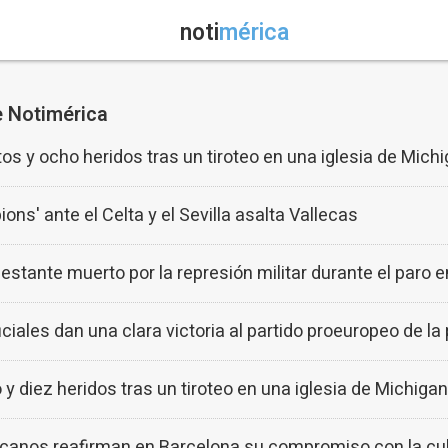
noti
mérica
e Notimérica
s y ocho heridos tras un tiroteo en una iglesia de Mich
ons' ante el Celta y el Sevilla asalta Vallecas
stante muerto por la represión militar durante el paro 
iciales dan una clara victoria al partido proeuropeo de l
 diez heridos tras un tiroteo en una iglesia de Michiga
canos reafirman en Barcelona su compromiso con la cult