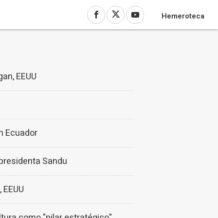
Hemeroteca
igan, EEUU
en Ecuador
a presidenta Sandu
n, EEUU
ura como "pilar estratégico"