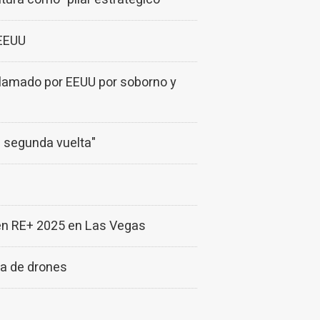
 EEUU
eclamado por EEUU por soborno y
rá segunda vuelta"
en RE+ 2025 en Las Vegas
ia de drones