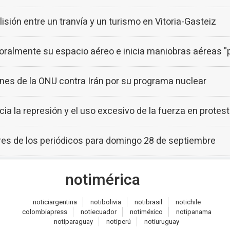
isión entre un tranvía y un turismo en Vitoria-Gasteiz
poralmente su espacio aéreo e inicia maniobras aéreas "
ones de la ONU contra Irán por su programa nuclear
ia la represión y el uso excesivo de la fuerza en prote
ares de los periódicos para domingo 28 de septiembre
noti
mérica
notici
argentina
noti
bolivia
noti
brasil
noti
chile
colombia
press
noti
ecuador
noti
méxico
noti
panama
noti
paraguay
noti
perú
noti
uruguay