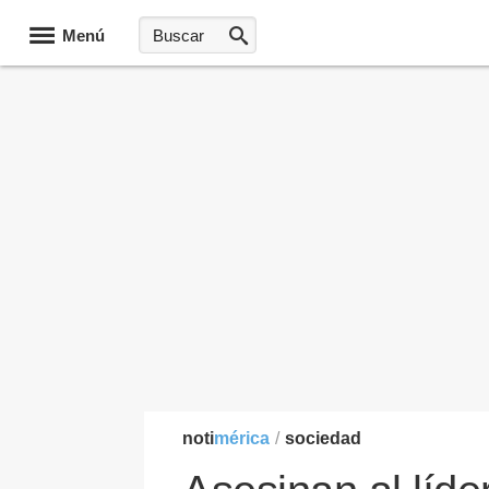
Menú
noti
mérica
/
sociedad