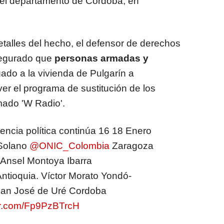
 el departamento de Córdoba, en
lles del hecho, el defensor de derechos
egurado que
personas armadas y
ado a la vivienda de Pulgarín a
er el programa de sustitución de los
mado 'W Radio'.
encia política continúa 16 18 Enero
Solano
@ONIC_Colombia
Zaragoza
y Ansel Montoya Ibarra
tioquia. Víctor Morato Yondó-
 San José de Uré Cordoba
ter.com/Fp9PzBTrcH