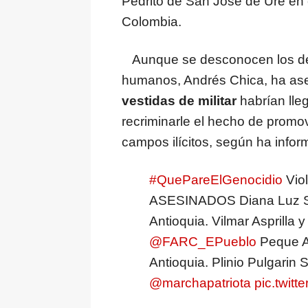
Pedrito de San José de Uré en
Colombia.
Aunque se desconocen los deta
humanos, Andrés Chica, ha as
vestidas de militar
habrían lleg
recriminarle el hecho de promov
campos ilícitos, según ha infor
#QuePareElGenocidio
Viol
ASESINADOS Diana Luz 
Antioquia. Vilmar Asprilla 
@FARC_EPueblo
Peque An
Antioquia. Plinio Pulgarin
@marchapatriota
pic.twit