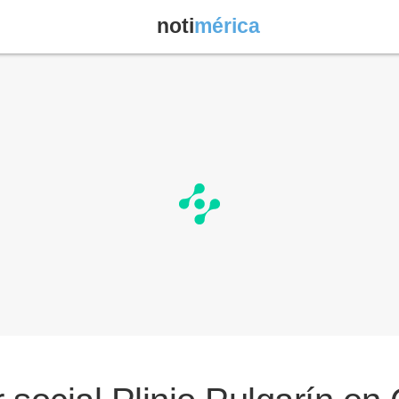
noti
mérica