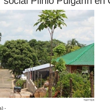
r social Plinio Pulgarín e
TWITTER
) -