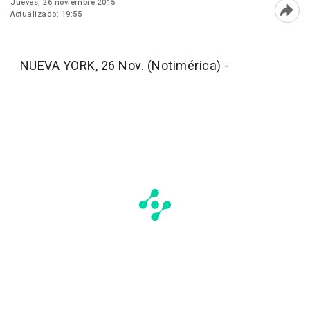
Jueves, 26 noviembre 2015
Actualizado: 19:55
Abri
NUEVA YORK, 26 Nov. (Notimérica) -