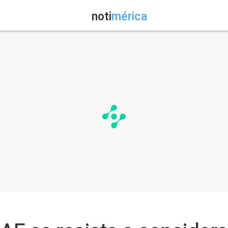
noti
mérica