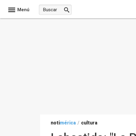
Menú
noti
mérica
/
cultura