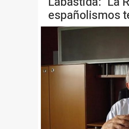
Labastida: "La 
españolismos t