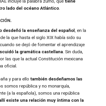
a RAE incluye la palabra zumo, que
tiene
tro lado del océano Atlántico
.
ACIÓN.
 desdeñó la enseñanza del español
, en la
e la que hasta el siglo XIX había sido su
cuando se dejó de fomentar el aprendizaje
escuidó la gramática castellana
. Sin duda,
or las que la actual Constitución mexicana
 oficial.
aña y para ello
también desdeñamos las
os somos república y no monarquía,
nte (a la española), somos una república
allí existe una relación muy íntima con la