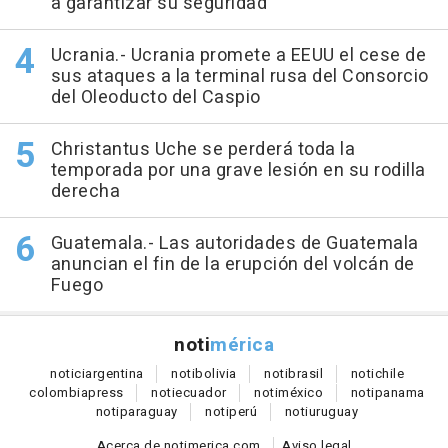
a garantizar su seguridad
Ucrania.- Ucrania promete a EEUU el cese de
sus ataques a la terminal rusa del Consorcio
del Oleoducto del Caspio
Christantus Uche se perderá toda la
temporada por una grave lesión en su rodilla
derecha
Guatemala.- Las autoridades de Guatemala
anuncian el fin de la erupción del volcán de
Fuego
noti
mérica
notici
argentina
noti
bolivia
noti
brasil
noti
chile
colombia
press
noti
ecuador
noti
méxico
noti
panama
noti
paraguay
noti
perú
noti
uruguay
Acerca de notimerica.com
Aviso legal