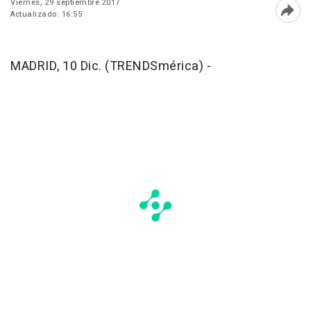
Viernes, 29 septiembre 2017
Actualizado: 16:55
Abri
MADRID, 10 Dic. (TRENDSmérica) -