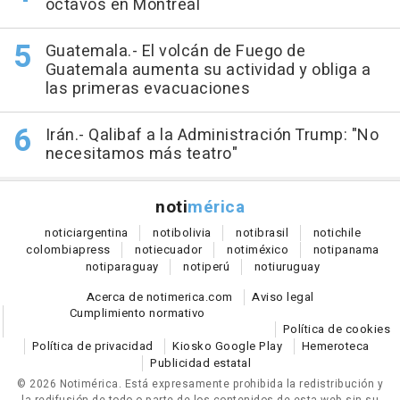
octavos en Montreal
Guatemala.- El volcán de Fuego de
Guatemala aumenta su actividad y obliga a
las primeras evacuaciones
Irán.- Qalibaf a la Administración Trump: "No
necesitamos más teatro"
noti
mérica
notici
argentina
noti
bolivia
noti
brasil
noti
chile
colombia
press
noti
ecuador
noti
méxico
noti
panama
noti
paraguay
noti
perú
noti
uruguay
Acerca de notimerica.com
Aviso legal
Cumplimiento normativo
Política de cookies
Política de privacidad
Kiosko Google Play
Hemeroteca
Publicidad estatal
© 2026 Notimérica.
Está expresamente prohibida la redistribución y