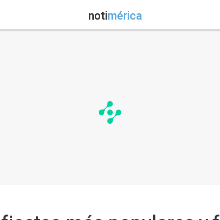
noti
mérica