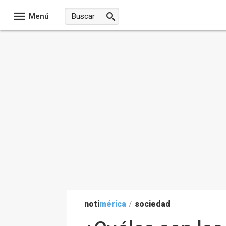
Menú
noti
mérica
/
sociedad