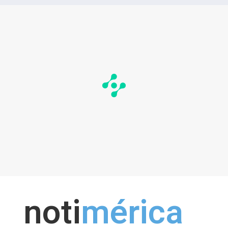
noti
mérica