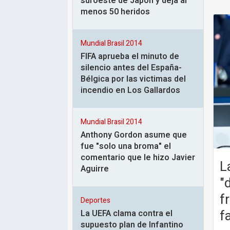
suroeste de Japón y deja al
menos 50 heridos
Mundial Brasil 2014
FIFA aprueba el minuto de
silencio antes del España-
Bélgica por las victimas del
incendio en Los Gallardos
Mundial Brasil 2014
Anthony Gordon asume que
fue "solo una broma" el
comentario que le hizo Javier
L
Aguirre
"
f
Deportes
f
La UEFA clama contra el
supuesto plan de Infantino