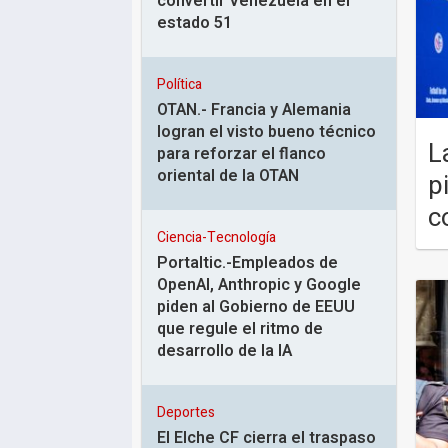
convertir Venezuela en el
estado 51
Política
OTAN.- Francia y Alemania
logran el visto bueno técnico
L
para reforzar el flanco
oriental de la OTAN
p
c
Ciencia-Tecnología
Portaltic.-Empleados de
OpenAI, Anthropic y Google
piden al Gobierno de EEUU
que regule el ritmo de
desarrollo de la IA
Deportes
El Elche CF cierra el traspaso