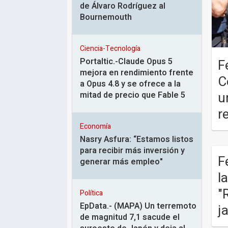
de Álvaro Rodríguez al
Bournemouth
Ciencia-Tecnología
Portaltic.-Claude Opus 5
F
mejora en rendimiento frente
C
a Opus 4.8 y se ofrece a la
u
mitad de precio que Fable 5
r
Economía
Nasry Asfura: “Estamos listos
para recibir más inversión y
F
generar más empleo"
l
"
Política
EpData.- (MAPA) Un terremoto
j
de magnitud 7,1 sacude el