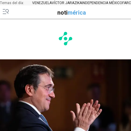
Temas del día:
VENEZUELA
VÍCTOR JARA
ZIKA
INDEPENDENCIA MÉXICO
FARC
noti
mérica