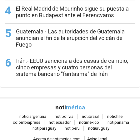
El Real Madrid de Mourinho sigue su puesta a
punto en Budapest ante el Ferencvaros
Guatemala.- Las autoridades de Guatemala
anuncian el fin de la erupción del volcán de
Fuego
Irán.- EEUU sanciona a dos casas de cambio,
cinco empresas y cuatro personas del
sistema bancario "fantasma" de Irán
noti
mérica
notici
argentina
noti
bolivia
noti
brasil
noti
chile
colombia
press
noti
ecuador
noti
méxico
noti
panama
noti
paraguay
noti
perú
noti
uruguay
Acerca de notimerica.com
Aviso legal