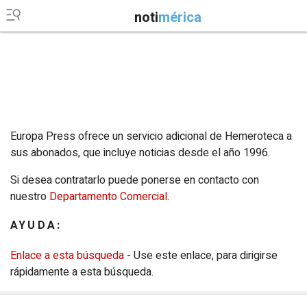
noti
mérica
Extremadura
Asturias
Galicia
Murcia
Islas Canarias
Ceuta y Melilla
Vídeos
Europa Press ofrece un servicio adicional de Hemeroteca a
sus abonados, que incluye noticias desde el año 1996.
Fotos
Si desea contratarlo puede ponerse en contacto con
Newsletters
nuestro
Departamento Comercial
.
Productos
AYUDA:
Podcasts
Enlace a esta búsqueda
- Use este enlace, para dirigirse
rápidamente a esta búsqueda.
Servicios