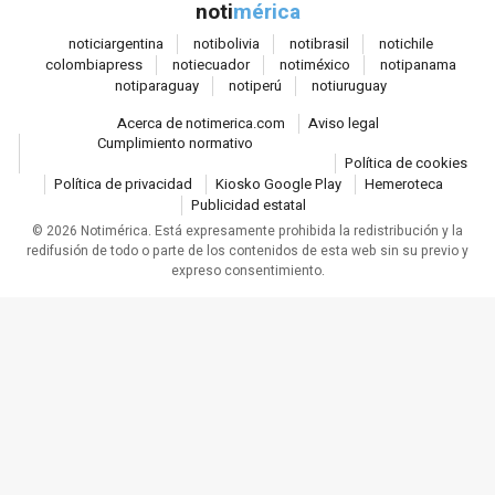
noti
mérica
Loterías y sorteos
notici
argentina
noti
bolivia
noti
brasil
noti
chile
Eventos
colombia
press
noti
ecuador
noti
méxico
noti
panama
noti
paraguay
noti
perú
noti
uruguay
EPComunicación
Acerca de notimerica.com
Aviso legal
Cumplimiento normativo
Configuración de Cookies
Política de cookies
Política de privacidad
Kiosko Google Play
Hemeroteca
Publicidad estatal
PORTALES TEMÁTICOS
© 2026 Notimérica.
Está expresamente prohibida la redistribución y la
redifusión de todo o parte de los contenidos de esta web sin su previo y
CHANCE
expreso consentimiento.
PORTALTIC
EP
SOCIAL
NOTI
MÉRICA
EP
TURISMO