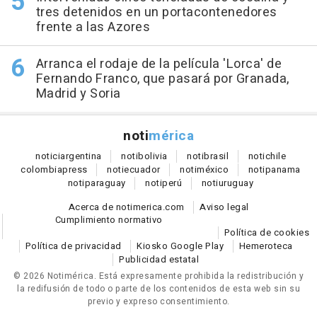
tres detenidos en un portacontenedores
frente a las Azores
Arranca el rodaje de la película 'Lorca' de
Fernando Franco, que pasará por Granada,
Madrid y Soria
noti
mérica
notici
argentina
noti
bolivia
noti
brasil
noti
chile
colombia
press
noti
ecuador
noti
méxico
noti
panama
noti
paraguay
noti
perú
noti
uruguay
Acerca de notimerica.com
Aviso legal
Cumplimiento normativo
Política de cookies
Política de privacidad
Kiosko Google Play
Hemeroteca
Publicidad estatal
© 2026 Notimérica.
Está expresamente prohibida la redistribución y
la redifusión de todo o parte de los contenidos de esta web sin su
previo y expreso consentimiento.