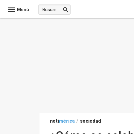
Menú
noti
mérica
/
sociedad