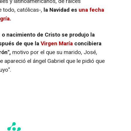
les y latinoamericanos, de raíces
 todo, católicas-,
la Navidad es
una fecha
gría.
d o nacimiento de Cristo se produjo la
spués de que la
Virgen María
concibiera
rón",
motivo por el que su marido, José,
e apareció el ángel Gabriel que le pidió que
uyo".