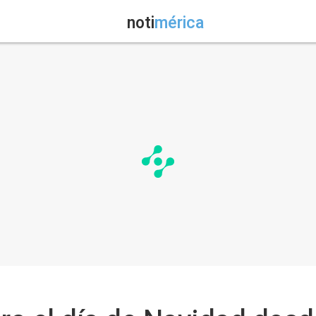
noti
mérica