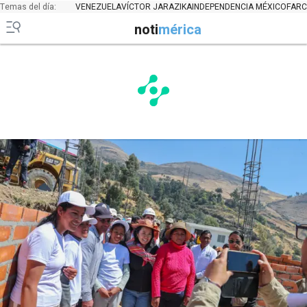
Temas del día:
VENEZUELA
VÍCTOR JARA
ZIKA
INDEPENDENCIA MÉXICO
FARC
noti
mérica