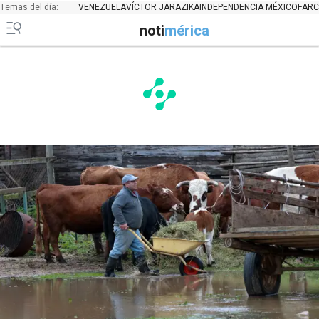
Temas del día:
VENEZUELA
VÍCTOR JARA
ZIKA
INDEPENDENCIA MÉXICO
FARC
noti
mérica