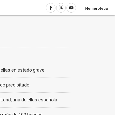
Hemeroteca
 ellas en estado grave
rdo precipitado
 Land, una de ellas española
y más de 100 heridos