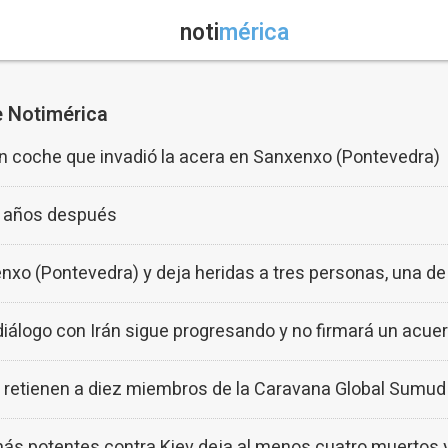
noti
mérica
e Notimérica
n coche que invadió la acera en Sanxenxo (Pontevedra)
o años después
nxo (Pontevedra) y deja heridas a tres personas, una de
diálogo con Irán sigue progresando y no firmará un acue
ia retienen a diez miembros de la Caravana Global Sumud
más potentes contra Kiev deja al menos cuatro muertos 