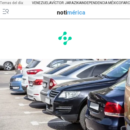
Temas del día:
VENEZUELA
VÍCTOR JARA
ZIKA
INDEPENDENCIA MÉXICO
FARC
noti
mérica