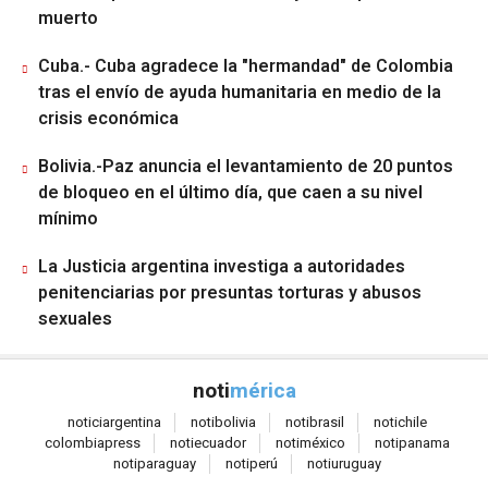
muerto
Cuba.- Cuba agradece la "hermandad" de Colombia
tras el envío de ayuda humanitaria en medio de la
crisis económica
Bolivia.-Paz anuncia el levantamiento de 20 puntos
de bloqueo en el último día, que caen a su nivel
mínimo
La Justicia argentina investiga a autoridades
penitenciarias por presuntas torturas y abusos
sexuales
noti
mérica
notici
argentina
noti
bolivia
noti
brasil
noti
chile
colombia
press
noti
ecuador
noti
méxico
noti
panama
noti
paraguay
noti
perú
noti
uruguay