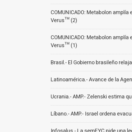
COMUNICADO: Metabolon amplía el 
Verus™ (2)
COMUNICADO: Metabolon amplía el 
Verus™ (1)
Brasil.- El Gobierno brasileño rela
Latinoamérica.- Avance de la Age
Ucrania.- AMP.- Zelenski estima q
Líbano.- AMP.- Israel ordena evacu
Infosalus.- La semFYC pide una le