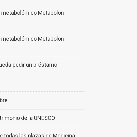
do metabolómico Metabolon
do metabolómico Metabolon
 pueda pedir un préstamo
mbre
patrimonio de la UNESCO
se todas las plazas de Medicina