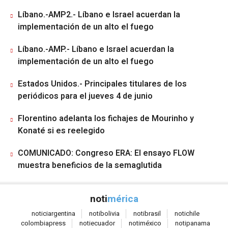
Líbano.-AMP2.- Líbano e Israel acuerdan la
implementación de un alto el fuego
Líbano.-AMP.- Líbano e Israel acuerdan la
implementación de un alto el fuego
Estados Unidos.- Principales titulares de los
periódicos para el jueves 4 de junio
Florentino adelanta los fichajes de Mourinho y
Konaté si es reelegido
COMUNICADO: Congreso ERA: El ensayo FLOW
muestra beneficios de la semaglutida
noti
mérica
notici
argentina
noti
bolivia
noti
brasil
noti
chile
colombia
press
noti
ecuador
noti
méxico
noti
panama